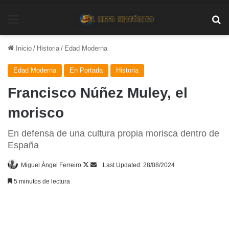
Menú
Bu
Inicio
/
Historia
/
Edad Moderna
Edad Moderna
En Portada
Historia
Francisco Núñez Muley, el
morisco
En defensa de una cultura propia morisca dentro de
España
Follow
Send
Miguel Ángel Ferreiro
Last Updated: 28/08/2024
on
an
5 minutos de lectura
X
email