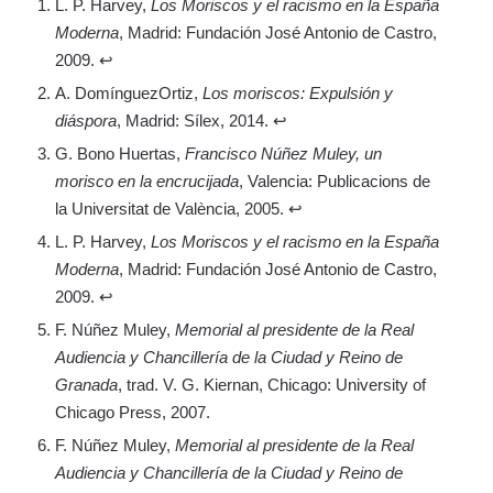
N
L. P. Harvey,
Los Moriscos y el racismo en la España
Moderna
, Madrid: Fundación José Antonio de Castro,
o
2009. ↩
t
A. DomínguezOrtiz,
Los moriscos: Expulsión y
diáspora
, Madrid: Sílex, 2014. ↩
a
G. Bono Huertas,
Francisco Núñez Muley, un
s
morisco en la encrucijada
, Valencia: Publicacions de
:
la Universitat de València, 2005. ↩
L. P. Harvey,
Los Moriscos y el racismo en la España
Moderna
, Madrid: Fundación José Antonio de Castro,
2009. ↩
F. Núñez Muley,
Memorial al presidente de la Real
Audiencia y Chancillería de la Ciudad y Reino de
Granada
, trad. V. G. Kiernan, Chicago: University of
Chicago Press, 2007.
F. Núñez Muley,
Memorial al presidente de la Real
Audiencia y Chancillería de la Ciudad y Reino de