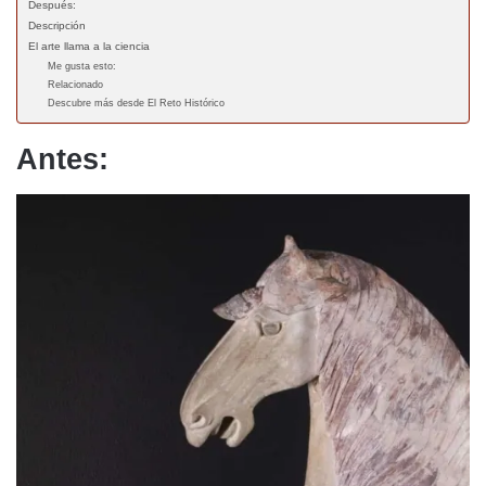
Después:
Descripción
El arte llama a la ciencia
Me gusta esto:
Relacionado
Descubre más desde El Reto Histórico
Antes: