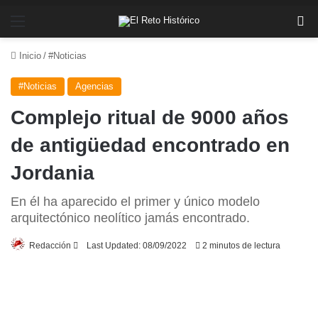
Menú
Bu
Inicio
/
#Noticias
#Noticias
Agencias
Complejo ritual de 9000 años
de antigüedad encontrado en
Jordania
En él ha aparecido el primer y único modelo
arquitectónico neolítico jamás encontrado.
Send
Redacción
Last Updated: 08/09/2022
2 minutos de lectura
an
email