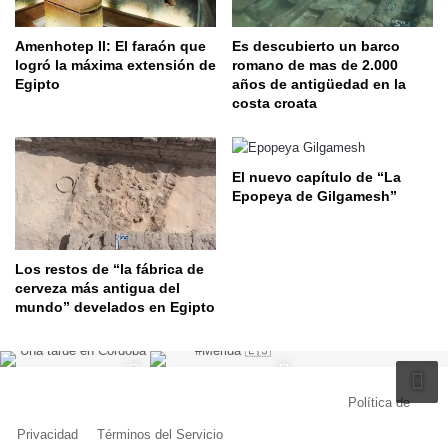
Amenhotep II: El faraón que
Es descubierto un barco
logró la máxima extensión de
romano de mas de 2.000
Egipto
años de antigüedad en la
costa croata
El nuevo capítulo de “La
Epopeya de Gilgamesh”
Los restos de “la fábrica de
cerveza más antigua del
mundo” develados en Egipto
© Copyright 2026, Todos los derechos reservados |
Política de
Privacidad
|
Términos del Servicio
| Creado por Miguel Ángel Ferreiro