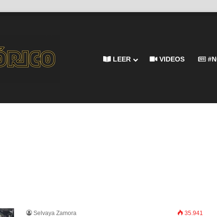
LEER
VIDEOS
#N
Selvaya Zamora
35.941