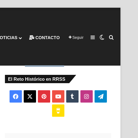
Barra lateral
Switch skin
Buscar por
OTICIAS
CONTACTO
Seguir
El Reto Histórico en RRSS
Facebook
X
Pinterest
YouTube
Tumblr
Instagram
Telegram
Buy
Me
a