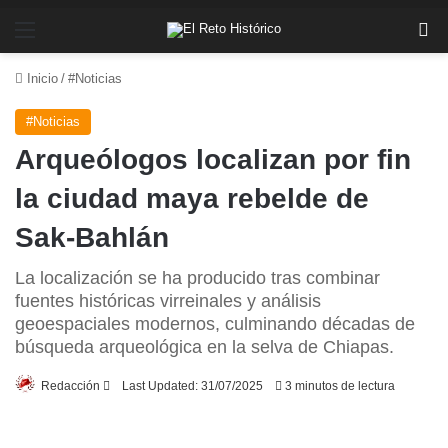
Menú
Bu
Inicio
/
#Noticias
#Noticias
Arqueólogos localizan por fin
la ciudad maya rebelde de
Sak-Bahlán
La localización se ha producido tras combinar
fuentes históricas virreinales y análisis
geoespaciales modernos, culminando décadas de
búsqueda arqueológica en la selva de Chiapas.
Send
Redacción
Last Updated: 31/07/2025
3 minutos de lectura
an
email