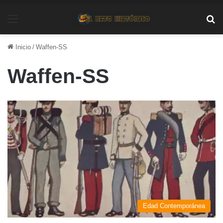
Menú
Bu
Inicio
/
Waffen-SS
Waffen-SS
Edad Contemporánea