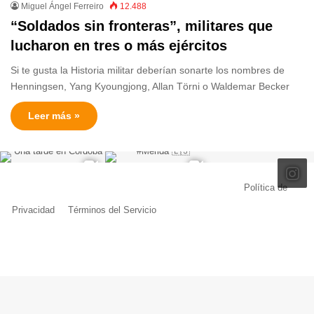
Miguel Ángel Ferreiro
12.488
“Soldados sin fronteras”, militares que
lucharon en tres o más ejércitos
Si te gusta la Historia militar deberían sonarte los nombres de
Henningsen, Yang Kyoungjong, Allan Törni o Waldemar Becker
Leer más »
© Copyright 2026, Todos los derechos reservados |
Política de
Privacidad
|
Términos del Servicio
| Creado por Miguel Ángel Ferreiro
Facebook
X
Pinterest
YouTube
Tumblr
Instagram
Telegram
Buy
Me
a