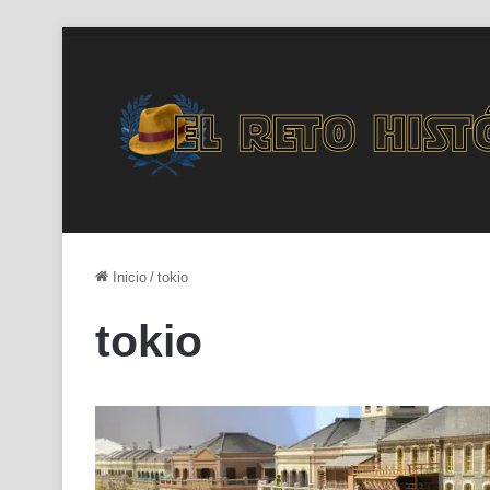
Inicio
/
tokio
tokio