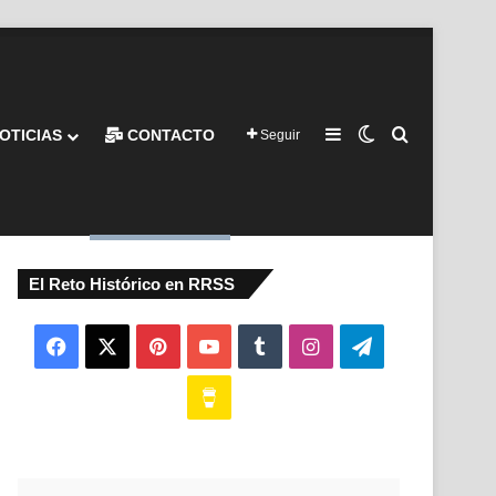
Barra lateral
Switch skin
Buscar por
OTICIAS
CONTACTO
Seguir
El Reto Histórico en RRSS
Facebook
X
Pinterest
YouTube
Tumblr
Instagram
Telegram
Buy
Me
a