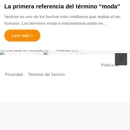
La primera referencia del término “moda”
Vestirse es uno de los hechos más cotidianos que realiza el ser
humano. Los términos moda e indumentaria están en…
Leer más »
© Copyright 2026, Todos los derechos reservados |
Política de
Privacidad
|
Términos del Servicio
| Creado por Miguel Ángel Ferreiro
Facebook
X
Pinterest
YouTube
Tumblr
Instagram
Telegram
Buy
Me
a