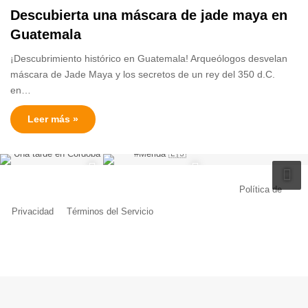
Descubierta una máscara de jade maya en
Guatemala
¡Descubrimiento histórico en Guatemala! Arqueólogos desvelan
máscara de Jade Maya y los secretos de un rey del 350 d.C.
en…
Leer más »
© Copyright 2026, Todos los derechos reservados |
Política de
Privacidad
|
Términos del Servicio
| Creado por Miguel Ángel Ferreiro
Facebook
X
Pinterest
YouTube
Tumblr
Instagram
Telegram
Buy
Me