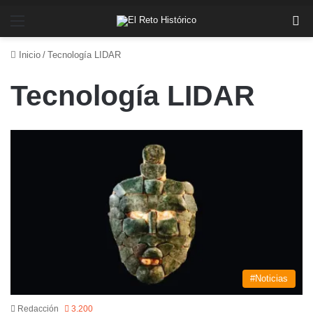
Menú
Bu
Inicio
/
Tecnología LIDAR
Tecnología LIDAR
#Noticias
Redacción
3.200