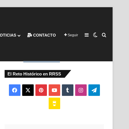
Barra lateral
Switch skin
Buscar por
OTICIAS
CONTACTO
Seguir
El Reto Histórico en RRSS
Facebook
X
Pinterest
YouTube
Tumblr
Instagram
Telegram
Buy
Me
a