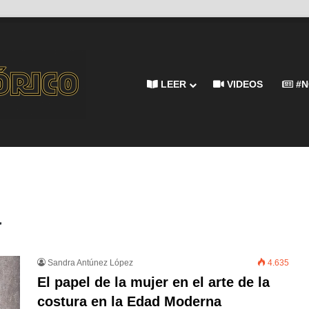
LEER
VIDEOS
#N
a
Sandra Antúnez López
4.635
El papel de la mujer en el arte de la
costura en la Edad Moderna