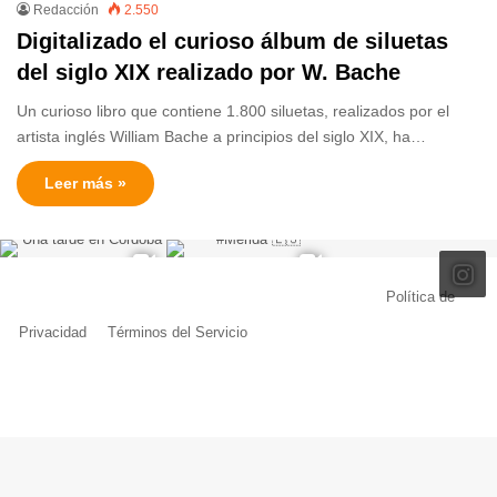
Redacción
2.550
Digitalizado el curioso álbum de siluetas
del siglo XIX realizado por W. Bache
Un curioso libro que contiene 1.800 siluetas, realizados por el
artista inglés William Bache a principios del siglo XIX, ha…
Leer más »
© Copyright 2026, Todos los derechos reservados |
Política de
Privacidad
|
Términos del Servicio
| Creado por Miguel Ángel Ferreiro
Facebook
X
Pinterest
YouTube
Tumblr
Instagram
Telegram
Buy
Me
a