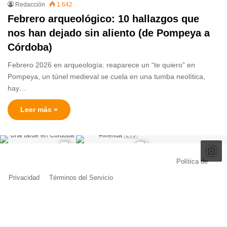
Redacción
1.642
Febrero arqueológico: 10 hallazgos que
nos han dejado sin aliento (de Pompeya a
Córdoba)
Febrero 2026 en arqueología: reaparece un “te quiero” en
Pompeya, un túnel medieval se cuela en una tumba neolítica,
hay…
Leer más »
© Copyright 2026, Todos los derechos reservados |
Política de
Privacidad
|
Términos del Servicio
| Creado por Miguel Ángel Ferreiro
Facebook
X
Pinterest
YouTube
Tumblr
Instagram
Telegram
Buy