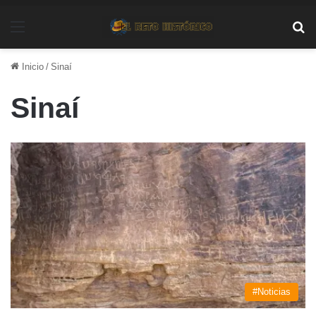
Menú
Bu
Inicio
/
Sinaí
Sinaí
#Noticias