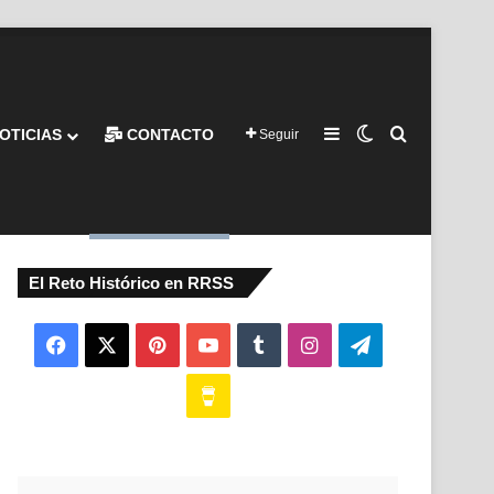
Barra lateral
Switch skin
Buscar por
OTICIAS
CONTACTO
Seguir
El Reto Histórico en RRSS
Facebook
X
Pinterest
YouTube
Tumblr
Instagram
Telegram
Buy
Me
a