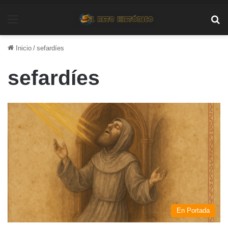
Menú
Bu
Inicio
/
sefardíes
sefardíes
En Portada