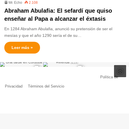
Mr. Echo
2.108
Abraham Abulafia: El sefardí que quiso
enseñar al Papa a alcanzar el éxtasis
En 1284 Abraham Abulafia, anunció su pretensión de ser el
mesías y que el año 1290 sería el de su…
Leer más »
© Copyright 2026, Todos los derechos reservados |
Política de
Privacidad
|
Términos del Servicio
| Creado por Miguel Ángel Ferreiro
Facebook
X
Pinterest
YouTube
Tumblr
Instagram
Telegram
Buy
Me
a