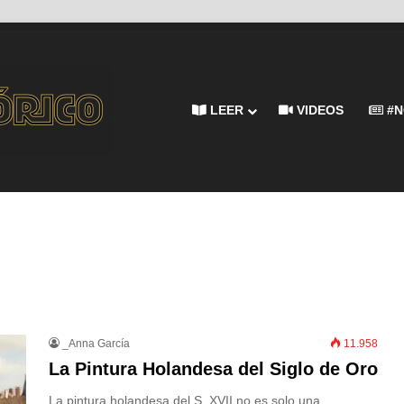
LEER
VIDEOS
#N
_Anna García
11.958
La Pintura Holandesa del Siglo de Oro
La pintura holandesa del S. XVII no es solo una