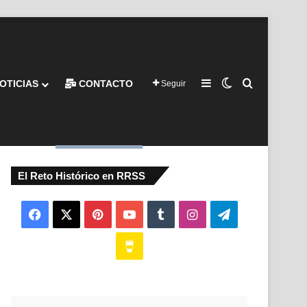
Barra lateral
Switch skin
Buscar por
OTICIAS
CONTACTO
Seguir
El Reto Histórico en RRSS
Facebook
X
Pinterest
YouTube
Tumblr
Instagram
Telegram
Buy
Me
a