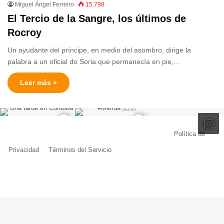
Miguel Ángel Ferreiro
15.798
El Tercio de la Sangre, los últimos de
Rocroy
Un ayudante del príncipe, en medio del asombro, dirige la
palabra a un oficial do Soria que permanecía en pie,…
Leer más »
© Copyright 2026, Todos los derechos reservados |
Política de
Privacidad
|
Términos del Servicio
| Creado por Miguel Ángel Ferreiro
Facebook
X
Pinterest
YouTube
Tumblr
Instagram
Telegram
Buy
Me
a