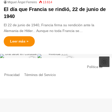
Miguel Ángel Ferreiro
13.614
El día que Francia se rindió, 22 de junio de
1940
El 22 de junio de 1940, Francia firma su rendición ante la
Alemania de Hitler... Aunque no toda Francia se…
Leer más »
© Copyright 2026, Todos los derechos reservados |
Política de
Privacidad
|
Términos del Servicio
| Creado por Miguel Ángel Ferreiro
Facebook
X
Pinterest
YouTube
Tumblr
Instagram
Telegram
Buy
Me
a