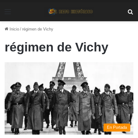
Menú
Bu
Inicio
/
régimen de Vichy
régimen de Vichy
En Portada