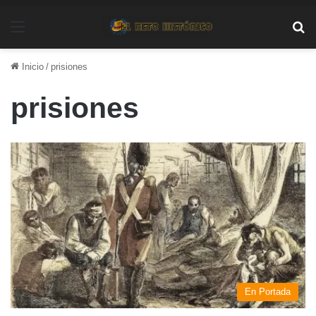
Menú
Bu
Inicio
/
prisiones
prisiones
En Portada