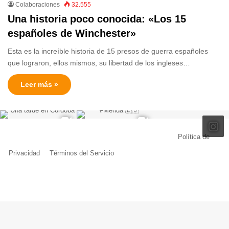
Colaboraciones
32.555
Una historia poco conocida: «Los 15
españoles de Winchester»
Esta es la increíble historia de 15 presos de guerra españoles
que lograron, ellos mismos, su libertad de los ingleses…
Leer más »
© Copyright 2026, Todos los derechos reservados |
Política de
Privacidad
|
Términos del Servicio
| Creado por Miguel Ángel Ferreiro
Facebook
X
Pinterest
YouTube
Tumblr
Instagram
Telegram
Buy
Me
a