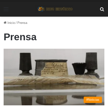
Menú
Bu
Inicio
/
Prensa
Prensa
#Noticias