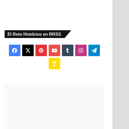
El Reto Histórico en RRSS
Facebook
X
Pinterest
YouTube
Tumblr
Instagram
Telegram
Buy
Me
a
Coffee