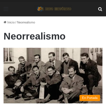
Menú
Bu
Inicio
/
Neorrealismo
Neorrealismo
En Portada