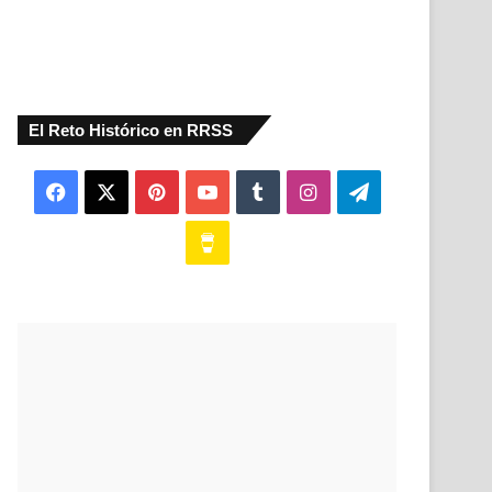
El Reto Histórico en RRSS
Facebook
X
Pinterest
YouTube
Tumblr
Instagram
Telegram
Buy
Me
a
Coffee