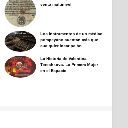
venta multinivel
Los instrumentos de un médico
pompeyano cuentan más que
cualquier inscripción
La Historia de Valentina
Tereshkova: La Primera Mujer
en el Espacio
Facebook
X
Pinterest
YouTube
Tumblr
Instagram
Telegram
Buy
Me