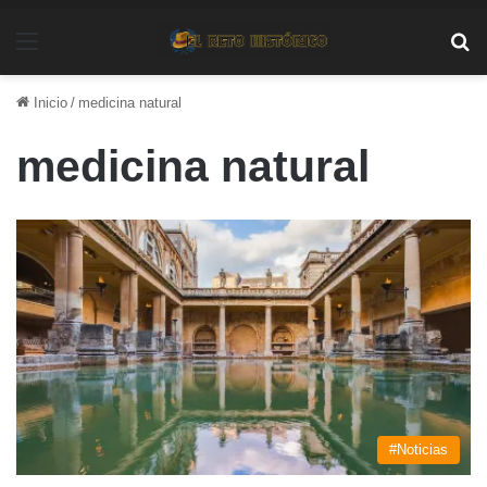
Menú
Bu
Inicio
/
medicina natural
medicina natural
#Noticias