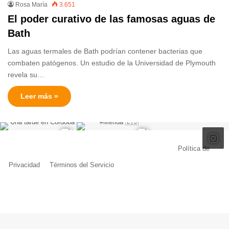
Rosa María
3.651
El poder curativo de las famosas aguas de
Bath
Las aguas termales de Bath podrían contener bacterias que
combaten patógenos. Un estudio de la Universidad de Plymouth
revela su…
Leer más »
© Copyright 2026, Todos los derechos reservados |
Política de
Privacidad
|
Términos del Servicio
| Creado por Miguel Ángel Ferreiro
Facebook
X
Pinterest
YouTube
Tumblr
Instagram
Telegram
Buy
Me