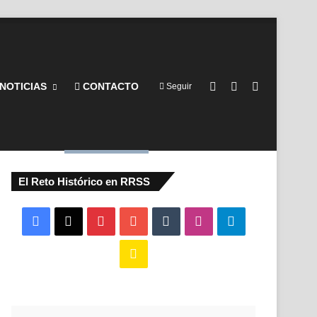
Barra lateral
Switch skin
Buscar por
NOTICIAS
CONTACTO
Seguir
El Reto Histórico en RRSS
Facebook
X
Pinterest
YouTube
Tumblr
Instagram
Telegram
Buy
Me
a