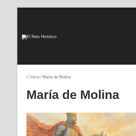
Inicio
/
María de Molina
María de Molina