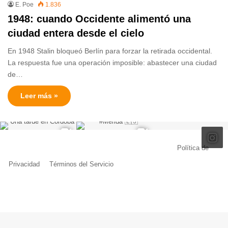
E. Poe
1.836
1948: cuando Occidente alimentó una
ciudad entera desde el cielo
En 1948 Stalin bloqueó Berlín para forzar la retirada occidental.
La respuesta fue una operación imposible: abastecer una ciudad
de…
Leer más »
© Copyright 2026, Todos los derechos reservados |
Política de
Privacidad
|
Términos del Servicio
| Creado por Miguel Ángel Ferreiro
Facebook
X
Pinterest
YouTube
Tumblr
Instagram
Telegram
Buy
Me