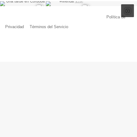
© Copyright 2026, Todos los derechos reservados |
Política de
Privacidad
|
Términos del Servicio
| Creado por Miguel Ángel Ferreiro
Facebook
X
Pinterest
YouTube
Tumblr
Instagram
Telegram
Buy
Me
a
Coffe