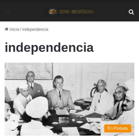
Menú
Bu
Inicio
/
independencia
independencia
En Portada