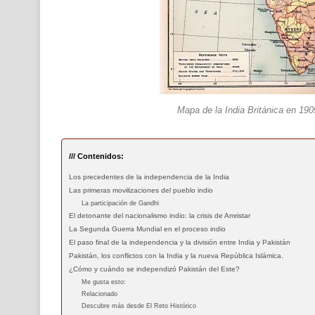
Mapa de la India Británica en 190
/// Contenidos:
Los precedentes de la independencia de la India
Las primeras movilizaciones del pueblo indio
La participación de Gandhi
El detonante del nacionalismo indio: la crisis de Amristar
La Segunda Guerra Mundial en el proceso indio
El paso final de la independencia y la división entre India y Pakistán
Pakistán, los conflictos con la India y la nueva República Islámica.
¿Cómo y cuándo se independizó Pakistán del Este?
Me gusta esto:
Relacionado
Descubre más desde El Reto Histórico