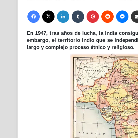
Facebook
X
LinkedIn
Tumblr
Pinterest
Reddit
Mess
En 1947, tras años de lucha, la India consigu
embargo, el territorio indio que se indepen
largo y complejo proceso étnico y religioso.