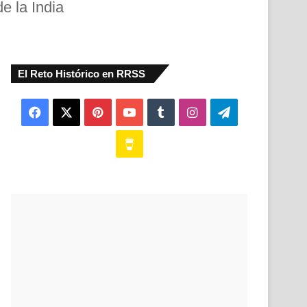
e la India
El Reto Histórico en RRSS
Facebook
X
Pinterest
YouTube
Tumblr
Instagram
Telegram
Buy
Me
a
Coffee