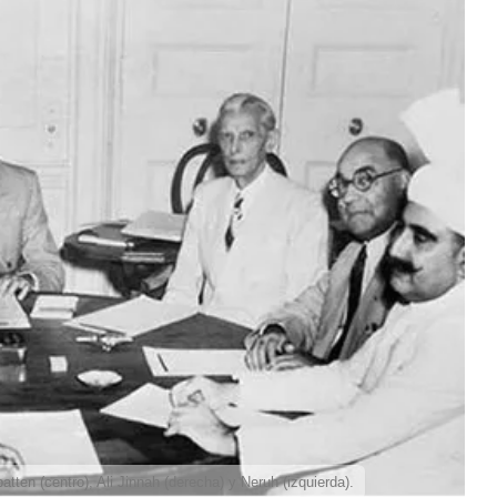
tten (centro), Ali Jinnah (derecha) y Neruh (izquierda).