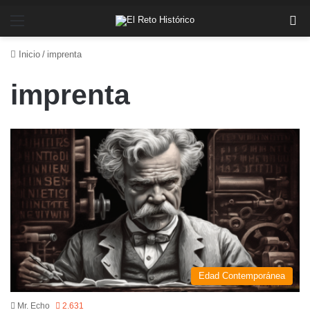
Menú
Bu
Inicio
/
imprenta
imprenta
Edad Contemporánea
Mr. Echo
2.631