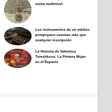
venta multinivel
Los instrumentos de un médico
pompeyano cuentan más que
cualquier inscripción
La Historia de Valentina
Tereshkova: La Primera Mujer
en el Espacio
Facebook
X
Pinterest
YouTube
Tumblr
Instagram
Telegram
Buy
Me