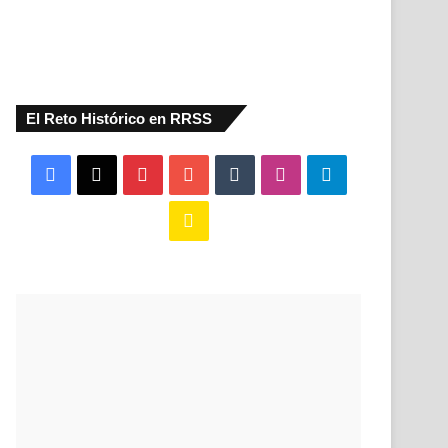
El Reto Histórico en RRSS
Facebook
X
Pinterest
YouTube
Tumblr
Instagram
Telegram
Buy
Me
a
Coffee