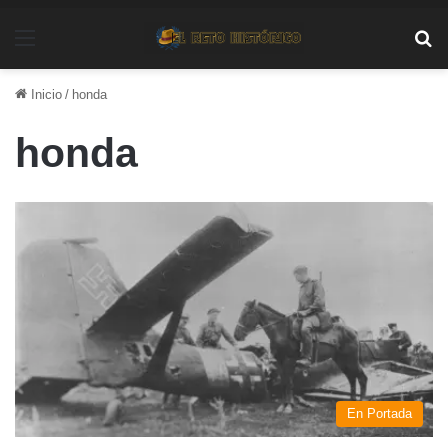
Menú
Bu
Inicio
/
honda
honda
En Portada