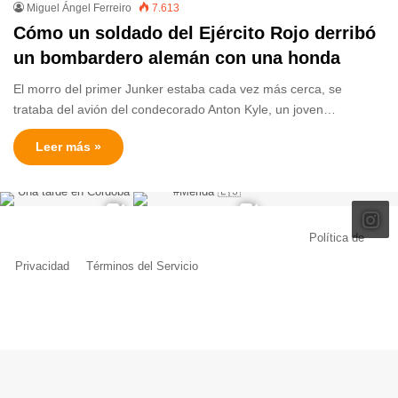
Miguel Ángel Ferreiro
7.613
Cómo un soldado del Ejército Rojo derribó
un bombardero alemán con una honda
El morro del primer Junker estaba cada vez más cerca, se
trataba del avión del condecorado Anton Kyle, un joven…
Leer más »
© Copyright 2026, Todos los derechos reservados |
Política de
Privacidad
|
Términos del Servicio
| Creado por Miguel Ángel Ferreiro
Facebook
X
Pinterest
YouTube
Tumblr
Instagram
Telegram
Buy
Me
a