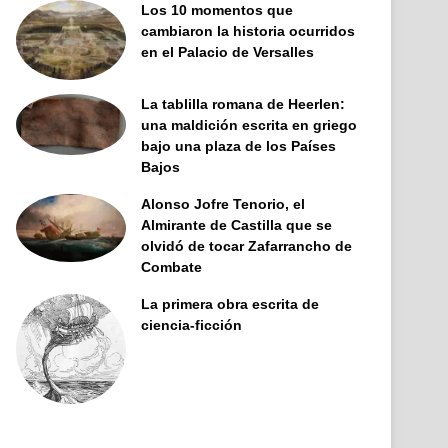
Los 10 momentos que
cambiaron la historia ocurridos
en el Palacio de Versalles
La tablilla romana de Heerlen:
una maldición escrita en griego
bajo una plaza de los Países
Bajos
Alonso Jofre Tenorio, el
Almirante de Castilla que se
olvidó de tocar Zafarrancho de
Combate
La primera obra escrita de
ciencia-ficción