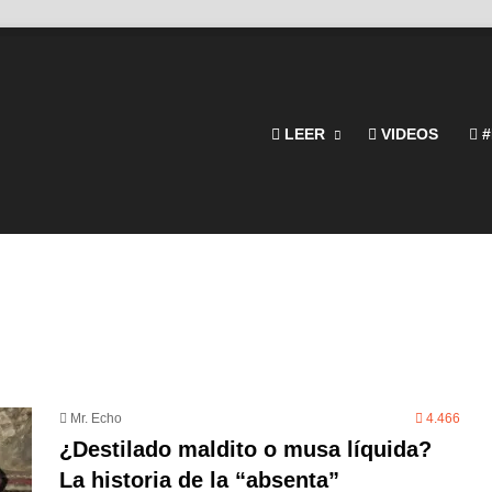
LEER
VIDEOS
#
Mr. Echo
4.466
¿Destilado maldito o musa líquida?
La historia de la “absenta”