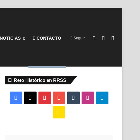
Barra lateral
Switch skin
Buscar por
NOTICIAS
CONTACTO
Seguir
El Reto Histórico en RRSS
Facebook
X
Pinterest
YouTube
Tumblr
Instagram
Telegram
Buy
Me
a