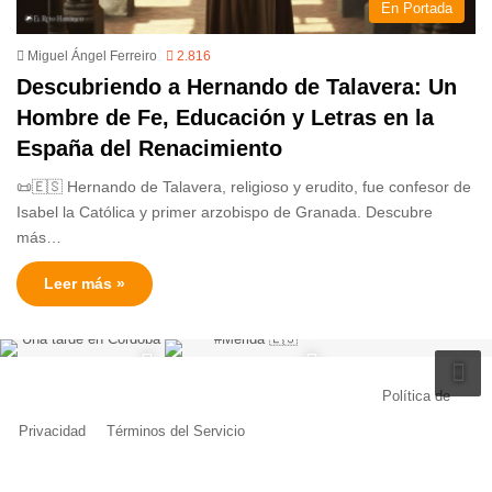
En Portada
Miguel Ángel Ferreiro
2.816
Descubriendo a Hernando de Talavera: Un
Hombre de Fe, Educación y Letras en la
España del Renacimiento
📜🇪🇸 Hernando de Talavera, religioso y erudito, fue confesor de
Isabel la Católica y primer arzobispo de Granada. Descubre
más…
Leer más »
© Copyright 2026, Todos los derechos reservados |
Política de
Privacidad
|
Términos del Servicio
| Creado por Miguel Ángel Ferreiro
Facebook
X
Pinterest
YouTube
Tumblr
Instagram
Telegram
Buy