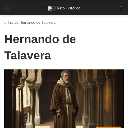
Menú
Bu
Inicio
/
Hernando de Talavera
Hernando de
Talavera