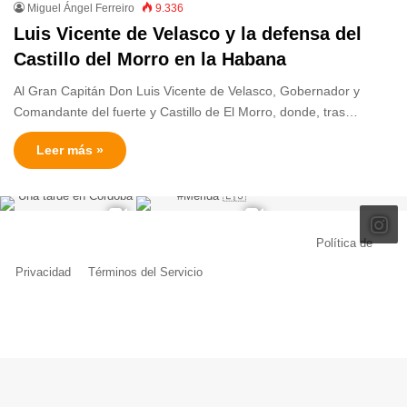
Miguel Ángel Ferreiro
9.336
Luis Vicente de Velasco y la defensa del
Castillo del Morro en la Habana
Al Gran Capitán Don Luis Vicente de Velasco, Gobernador y
Comandante del fuerte y Castillo de El Morro, donde, tras…
Leer más »
© Copyright 2026, Todos los derechos reservados |
Política de
Privacidad
|
Términos del Servicio
| Creado por Miguel Ángel Ferreiro
Facebook
X
Pinterest
YouTube
Tumblr
Instagram
Telegram
Buy
Me
a