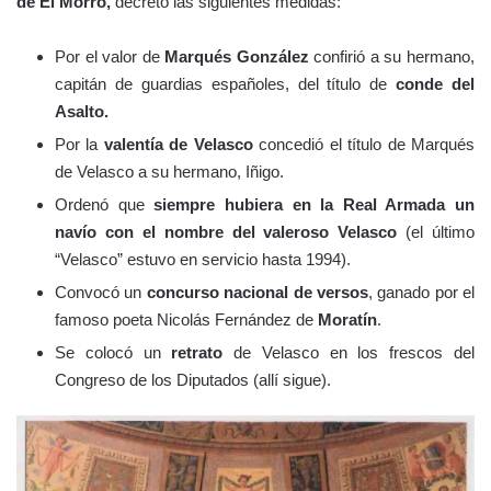
de El Morro,
decretó las siguientes medidas:
Por el valor de
Marqués González
confirió a su hermano,
capitán de guardias españoles, del título de
conde del
Asalto.
Por la
valentía de Velasco
concedió el título de Marqués
de Velasco a su hermano, Iñigo.
Ordenó que
siempre hubiera en la Real Armada un
navío con el nombre del valeroso Velasco
(el último
“Velasco” estuvo en servicio hasta 1994).
Convocó un
concurso nacional de versos
, ganado por el
famoso poeta Nicolás Fernández de
Moratín
.
Se colocó un
retrato
de Velasco en los frescos del
Congreso de los Diputados (allí sigue).