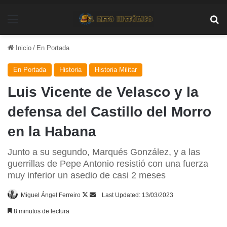
Menú
Bu
Inicio
/
En Portada
En Portada
Historia
Historia Militar
Luis Vicente de Velasco y la
defensa del Castillo del Morro
en la Habana
Junto a su segundo, Marqués González, y a las
guerrillas de Pepe Antonio resistió con una fuerza
muy inferior un asedio de casi 2 meses
Follow
Send
Miguel Ángel Ferreiro
Last Updated: 13/03/2023
on
an
8 minutos de lectura
X
email