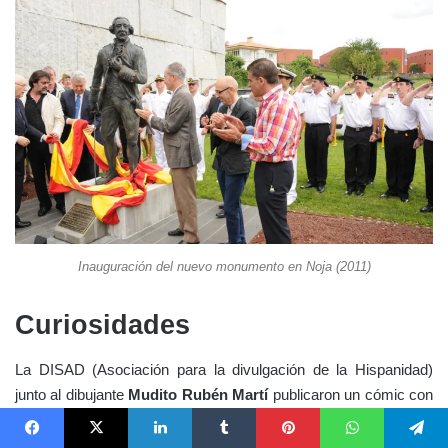
Inauguración del nuevo monumento en Noja (2011)
Curiosidades
La DISAD (Asociación para la divulgación de la Hispanidad)
junto al dibujante
Mudito Rubén Martí
publicaron un cómic con
la historia de Velasco,
descargable en el enlace inferior:
Facebook
X
LinkedIn
Tumblr
Pinterest
WhatsApp
Telegram