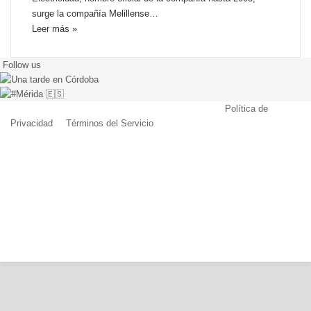
surge la compañía Melillense…
Leer más »
Follow us
© Copyright 2026, Todos los derechos reservados |
Política de
Privacidad
|
Términos del Servicio
| Creado por Miguel Ángel Ferreiro
Facebook
X
Pinterest
YouTube
Tumblr
Instagram
Telegram
Buy
Botón
Me
volver
a
arriba
Coffee