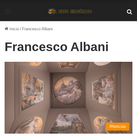
Menú
Bu
Inicio
/
Francesco Albani
Francesco Albani
#Noticias