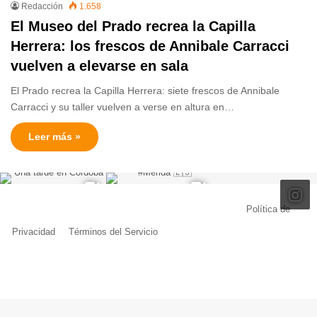
Redacción
1.658
El Museo del Prado recrea la Capilla
Herrera: los frescos de Annibale Carracci
vuelven a elevarse en sala
El Prado recrea la Capilla Herrera: siete frescos de Annibale
Carracci y su taller vuelven a verse en altura en…
Leer más »
© Copyright 2026, Todos los derechos reservados |
Política de
Privacidad
|
Términos del Servicio
| Creado por Miguel Ángel Ferreiro
Facebook
X
Pinterest
YouTube
Tumblr
Instagram
Telegram
Buy
Me