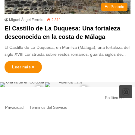
En Portada
Miguel Ángel Ferreiro
2.811
El Castillo de La Duquesa: Una fortaleza
desconocida en la costa de Málaga
El Castillo de La Duquesa, en Manilva (Málaga), una fortaleza del
siglo XVIII construida sobre restos romanos, guarda siglos de…
Leer más »
© Copyright 2026, Todos los derechos reservados |
Política de
Privacidad
|
Términos del Servicio
| Creado por Miguel Ángel Ferreiro
Facebook
X
Pinterest
YouTube
Tumblr
Instagram
Telegram
Buy