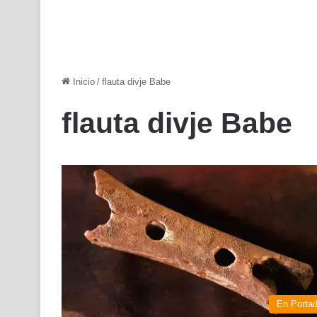
Inicio
/
flauta divje Babe
flauta divje Babe
En Porta