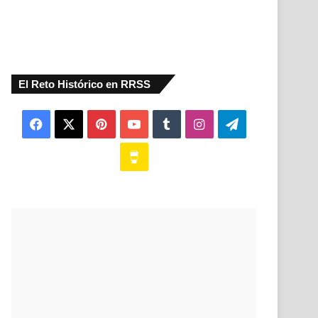
El Reto Histórico en RRSS
Facebook
X
Pinterest
YouTube
Tumblr
Instagram
Telegram
Buy
Me
a
Coffee