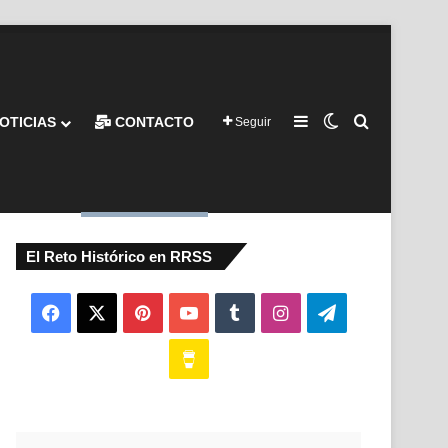
Barra lateral
Switch skin
Buscar por
OTICIAS
CONTACTO
Seguir
El Reto Histórico en RRSS
Facebook
X
Pinterest
YouTube
Tumblr
Instagram
Telegram
Buy
Me
a