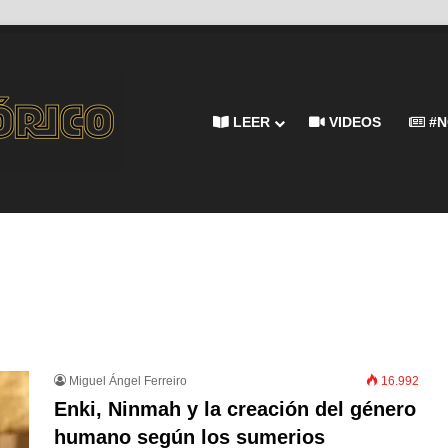
LEER
VIDEOS
#N
Miguel Ángel Ferreiro
16.992
Enki, Ninmah y la creación del género
humano según los sumerios