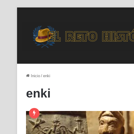
Inicio
/
enki
enki