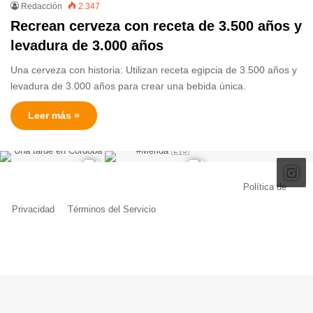
Redacción
2.347
Recrean cerveza con receta de 3.500 años y
levadura de 3.000 años
Una cerveza con historia: Utilizan receta egipcia de 3.500 años y
levadura de 3.000 años para crear una bebida única.
Leer más »
© Copyright 2026, Todos los derechos reservados |
Política de
Privacidad
|
Términos del Servicio
| Creado por Miguel Ángel Ferreiro
Facebook
X
Pinterest
YouTube
Tumblr
Instagram
Telegram
Buy
Me
a