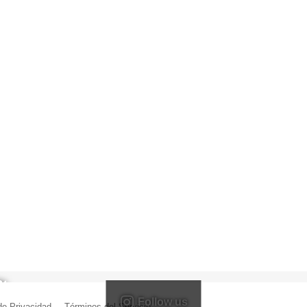
Follow us
 de Privacidad
|
Términos del Servicio
| Creado por Miguel Ángel Ferreiro