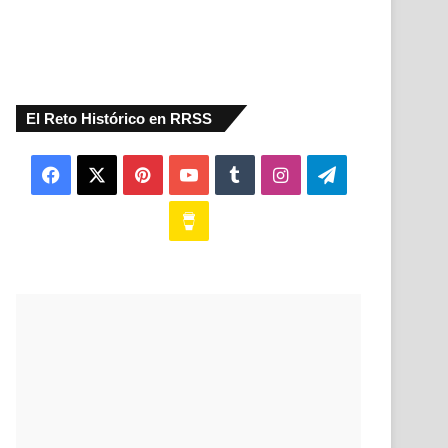
El Reto Histórico en RRSS
Facebook
X
Pinterest
YouTube
Tumblr
Instagram
Telegram
Buy
Me
a
Coffee