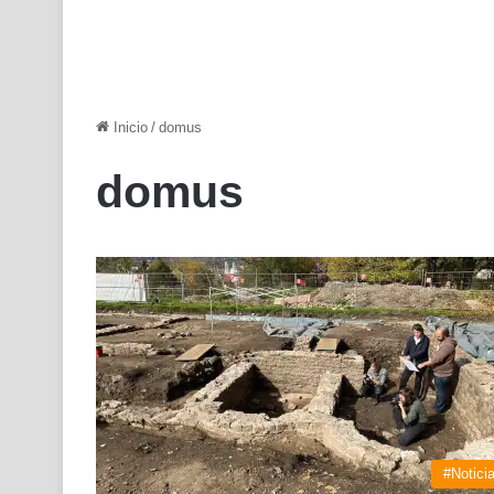
Inicio
/
domus
domus
#Notici