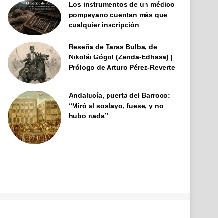
Los instrumentos de un médico
pompeyano cuentan más que
cualquier inscripción
Reseña de Taras Bulba, de
Nikolái Gógol (Zenda-Edhasa) |
Prólogo de Arturo Pérez-Reverte
Andalucía, puerta del Barroco:
“Miró al soslayo, fuese, y no
hubo nada”
Facebook
X
Pinterest
YouTube
Tumblr
Instagram
Telegram
Buy