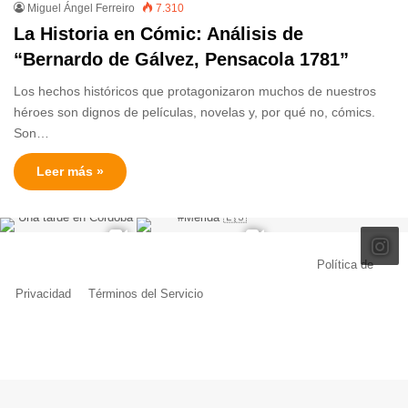
Miguel Ángel Ferreiro
7.310
La Historia en Cómic: Análisis de
“Bernardo de Gálvez, Pensacola 1781”
Los hechos históricos que protagonizaron muchos de nuestros
héroes son dignos de películas, novelas y, por qué no, cómics.
Son…
Leer más »
© Copyright 2026, Todos los derechos reservados |
Política de
Privacidad
|
Términos del Servicio
| Creado por Miguel Ángel Ferreiro
Facebook
X
Pinterest
YouTube
Tumblr
Instagram
Telegram
Buy
Me