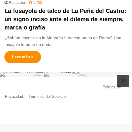
Redacción
1.733
La fusayola de talco de La Peña del Castro:
un signo inciso ante el dilema de siempre,
marca o grafía
¿Sabían escribir en la Montaña Leonesa antes de Roma? Una
fusayola lo pone en duda
Leer más »
© Copyright 2026, Todos los derechos reservados |
Política de
Privacidad
|
Términos del Servicio
| Creado por Miguel Ángel Ferreiro
Facebook
X
Pinterest
YouTube
Tumblr
Instagram
Telegram
Buy
Me