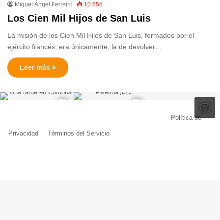
Miguel Ángel Ferreiro
10.655
Los Cien Mil Hijos de San Luis
La misión de los Cien Mil Hijos de San Luis, formados por el
ejército francés, era únicamente, la de devolver…
Leer más »
© Copyright 2026, Todos los derechos reservados |
Política de
Privacidad
|
Términos del Servicio
| Creado por Miguel Ángel Ferreiro
Facebook
X
Pinterest
YouTube
Tumblr
Instagram
Telegram
Buy
Me
a