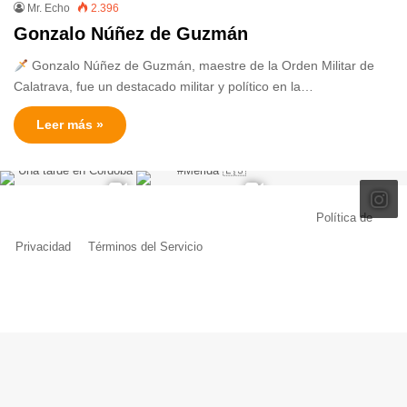
Mr. Echo
2.396
Gonzalo Núñez de Guzmán
Gonzalo Núñez de Guzmán, maestre de la Orden Militar de
Calatrava, fue un destacado militar y político en la…
Leer más »
© Copyright 2026, Todos los derechos reservados |
Política de
Privacidad
|
Términos del Servicio
| Creado por Miguel Ángel Ferreiro
Facebook
X
Pinterest
YouTube
Tumblr
Instagram
Telegram
Buy
Me
a