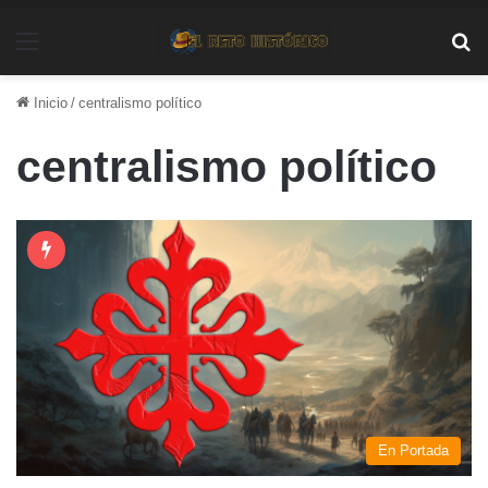
Menú
Bu
Inicio
/
centralismo político
centralismo político
En Portada