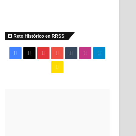
El Reto Histórico en RRSS
Facebook
X
Pinterest
YouTube
Tumblr
Instagram
Telegram
Buy
Me
a
Coffee