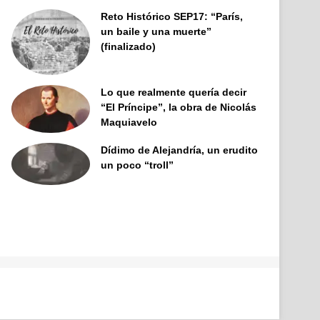
Reto Histórico SEP17: “París,
un baile y una muerte”
(finalizado)
Lo que realmente quería decir
“El Príncipe”, la obra de Nicolás
Maquiavelo
Dídimo de Alejandría, un erudito
un poco “troll”
Facebook
X
Pinterest
YouTube
Tumblr
Instagram
Telegram
Buy
Me