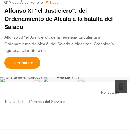
Miguel Ángel Ferreiro
1.969
Alfonso XI “el Justiciero”: del
Ordenamiento de Alcalá a la batalla del
Salado
Alfonso XI “el Justiciero”: de la regencia turbulenta al
Ordenamiento de Alcalá, del Salado a Algeciras. Cronología
rigurosa, citas literales…
Leer más »
© Copyright 2026, Todos los derechos reservados |
Política de
Privacidad
|
Términos del Servicio
| Creado por Miguel Ángel Ferreiro
Facebook
X
Pinterest
YouTube
Tumblr
Instagram
Telegram
Buy