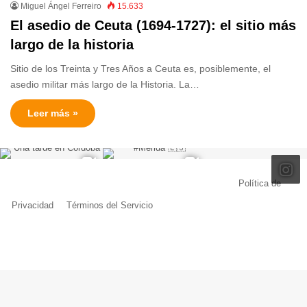
Miguel Ángel Ferreiro
15.633
El asedio de Ceuta (1694-1727): el sitio más
largo de la historia
Sitio de los Treinta y Tres Años a Ceuta es, posiblemente, el
asedio militar más largo de la Historia. La…
Leer más »
© Copyright 2026, Todos los derechos reservados |
Política de
Privacidad
|
Términos del Servicio
| Creado por Miguel Ángel Ferreiro
Facebook
X
Pinterest
YouTube
Tumblr
Instagram
Telegram
Buy
Me
a