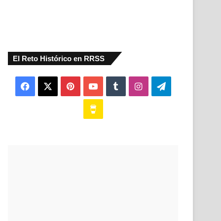
El Reto Histórico en RRSS
Facebook
X
Pinterest
YouTube
Tumblr
Instagram
Telegram
Buy
Me
a
Coffee