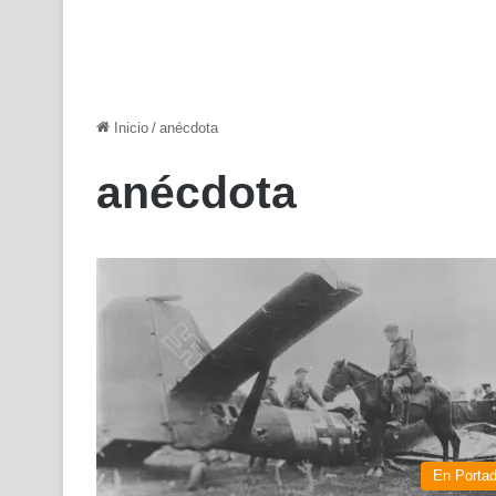
Inicio
/
anécdota
anécdota
En Porta